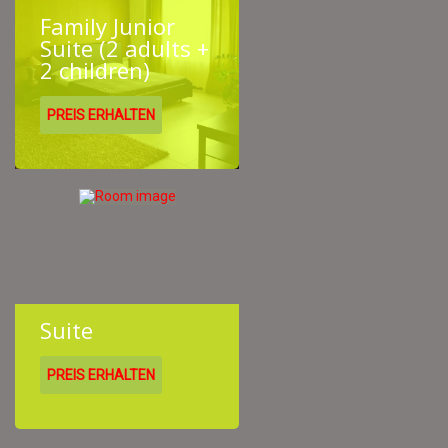
Family Junior
Suite (2 adults +
2 children)
PREIS ERHALTEN
Suite
PREIS ERHALTEN