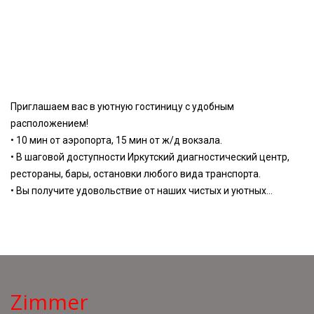
Приглашаем вас в уютную гостиницу c удобным
расположением!
• 10 мин от аэропорта, 15 мин от ж/д вокзала.
• В шаговой доступности Иркутский диагностический центр,
рестораны, бары, остановки любого вида транспорта.
• Вы получите удовольствие от наших чистых и уютных
номеров, отзывчивого персонала. У нас более 1000
довольных гостей.
• 22 комфортабельных номера категорий стандарт, семейный,
полулюкс, люкс.
• Номера оборудованы современной мебелью и всем
необходимым для комфортного проживания + бесплатный
Zimmer
скоростной Wi-Fi.